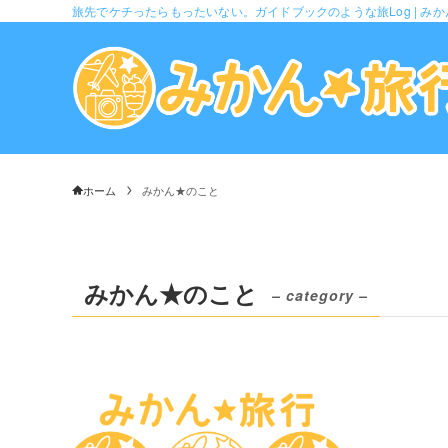
旅先でケチったらもったいない。ガイドブックのような旅Log | み
ホーム
みかん★のこと
みかん★のこと
– category –