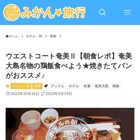
ホーム
ホテル・宿
朝食
ウエストコート奄美Ⅱ【朝食レポ】奄美
大島名物の鶏飯食べよう★焼きたてパン
がおススメ♪
ホテル・宿
朝食
ブッフェ
ホテル
名瀬
奄美大島
朝食
2022年10月16日
2023年3月19日